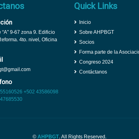
ctanos
Quick Links
cción
Inicio
 “A” 9-67 zona 9. Edificio
Sobre AHPBGT
forma. 4to. nivel, Oficina
Socios
Forma parte de la Asociaci
l
Congreso 2024
gt@gmail.com
Contáctanos
fono
 55160526
+502 43586098
 47685530
©
AHPBGT
. All Rights Reserved.