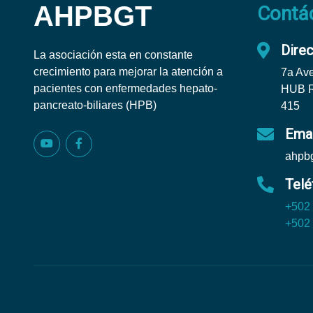
AHPBGT
Contá
Dire
La asociación esta en constante
crecimiento para mejorar la atención a
7a Ave
pacientes con enfermedades hepato-
HUB Re
pancreato-biliares (HPB)
415
Emai
ahpb
Telé
+502
+502